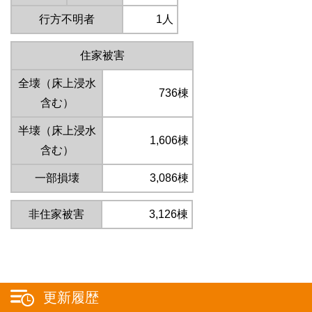
行方不明者
1人
住家被害
全壊（床上浸水
736棟
含む）
半壊（床上浸水
1,606棟
含む）
一部損壊
3,086棟
非住家被害
3,126棟
更新履歴